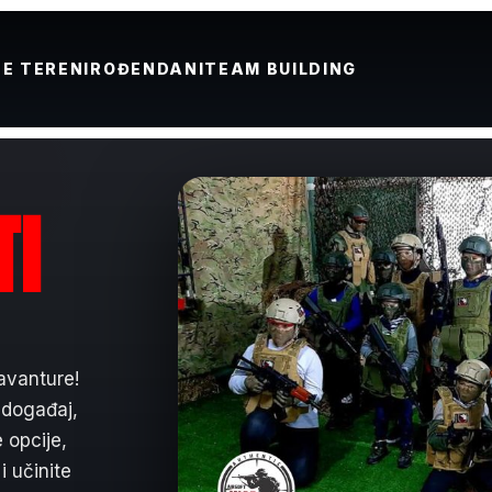
E TERENI
ROĐENDANI
TEAM BUILDING
TI
 avanture!
 događaj,
 opcije,
i učinite